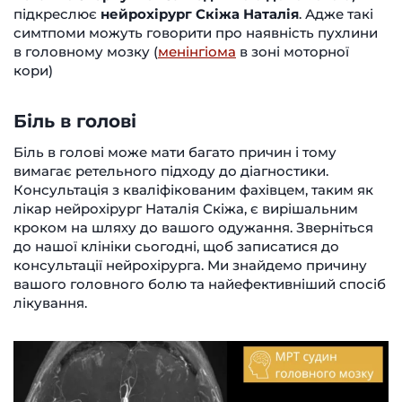
підкреслює
нейрохірург Скіжа Наталія
. Адже такі
симтпоми можуть говорити про наявність пухлини
в головному мозку (
менінгіома
в зоні моторної
кори)
Біль в голові
Біль в голові може мати багато причин і тому
вимагає ретельного підходу до діагностики.
Консультація з кваліфікованим фахівцем, таким як
лікар нейрохірург Наталія Скіжа, є вирішальним
кроком на шляху до вашого одужання. Зверніться
до нашої клініки сьогодні, щоб записатися до
консультації нейрохірурга. Ми знайдемо причину
вашого головного болю та найефективніший спосіб
лікування.