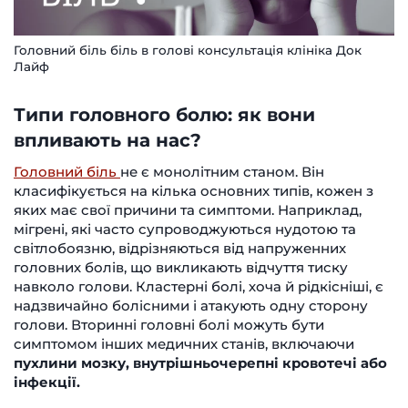
Головний біль біль в голові консультація клініка Док
Лайф
Типи головного болю: як вони
впливають на нас?
Головний біль
не є монолітним станом. Він
класифікується на кілька основних типів, кожен з
яких має свої причини та симптоми. Наприклад,
мігрені, які часто супроводжуються нудотою та
світлобоязню, відрізняються від напруженних
головних болів, що викликають відчуття тиску
навколо голови. Кластерні болі, хоча й рідкісніші, є
надзвичайно болісними і атакують одну сторону
голови. Вторинні головні болі можуть бути
симптомом інших медичних станів, включаючи
пухлини мозку, внутрішньочерепні кровотечі або
інфекції.