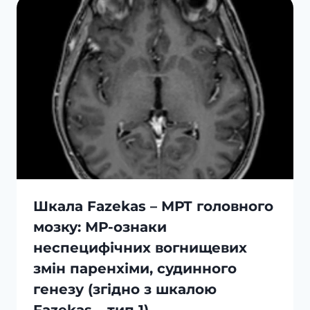
Шкала Fazekas – МРТ головного
мозку: МР-ознаки
неспецифічних вогнищевих
змін паренхіми, судинного
генезу (згідно з шкалою
Fazekas – тип 1)