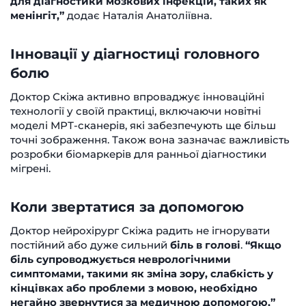
для діагностики мозкових інфекцій, таких як
менінгіт,”
додає Наталія Анатоліївна.
Інновації у діагностиці головного
болю
Доктор Скіжа активно впроваджує інноваційні
технології у своїй практиці, включаючи новітні
моделі МРТ-сканерів, які забезпечують ще більш
точні зображення. Також вона зазначає важливість
розробки біомаркерів для ранньої діагностики
мігрені.
Коли звертатися за допомогою
Доктор нейрохірург Скіжа радить не ігнорувати
постійний або дуже сильний
біль в голові
.
“Якщо
біль супроводжується неврологічними
симптомами, такими як зміна зору, слабкість у
кінцівках або проблеми з мовою, необхідно
негайно звернутися за медичною допомогою,”