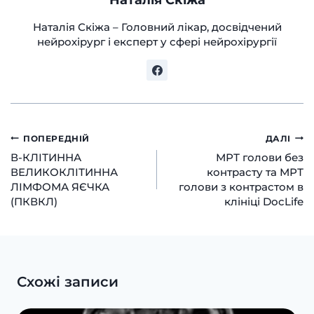
Наталія Скіжа
Наталія Скіжа – Головний лікар, досвідчений
нейрохірург і експерт у сфері нейрохірургії
Навігація
ПОПЕРЕДНІЙ
ДАЛІ
В-КЛІТИННА
МРТ голови без
записів
ВЕЛИКОКЛІТИННА
контрасту та МРТ
ЛІМФОМА ЯЄЧКА
голови з контрастом в
(ПКВКЛ)
клініці DocLife
Схожі записи