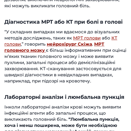
які можуть викликати головний біль.
Діагностика МРТ або КТ при болі в голові
“У складних випадках ми вдаємося до візуальних
методів досліджень, таких як
МРТ голови
або
КТ
голови
,” говорить
нейрохірург Скіжа
.
МРТ
головного мозку
є більш інформативним при оцінці
м’яких тканин головного мозку і може виявити
пухлини, запальні процеси або демієлінізаційні
захворювання. КТ-сканування застосовується для
швидкої діагностики в невідкладних випадках,
наприклад, при підозрі на кровотечу.
Лабораторні аналізи і люмбальна пункція
Інколи лабораторні аналізи крові можуть виявити
інфекційні агенти або запальні процеси, що
викликають головний біль.
“Люмбальна пункція,
хоча і менш поширена, може бути необхідною