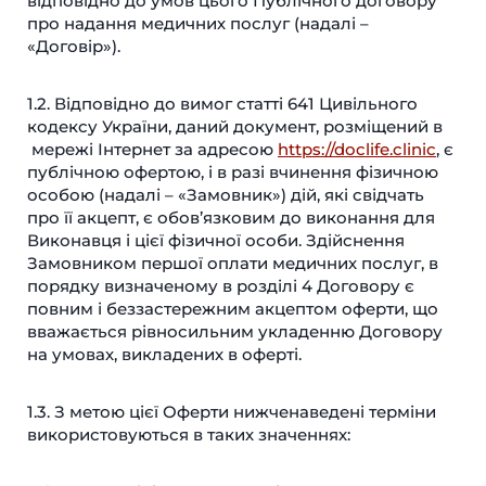
відповідно до умов цього Публічного договору
про надання медичних послуг (надалі –
«Договір»).
1.2. Відповідно до вимог статті 641 Цивільного
кодексу України, даний документ, розміщений в
мережі Інтернет за адресою
https://doclife.clinic
, є
публічною офертою, і в разі вчинення фізичною
особою (надалі – «Замовник») дій, які свідчать
про її акцепт, є обов’язковим до виконання для
Виконавця і цієї фізичної особи. Здійснення
Замовником першої оплати медичних послуг, в
порядку визначеному в розділі 4 Договору є
повним і беззастережним акцептом оферти, що
вважається рівносильним укладенню Договору
на умовах, викладених в оферті.
1.3. З метою цієї Оферти нижченаведені терміни
використовуються в таких значеннях: