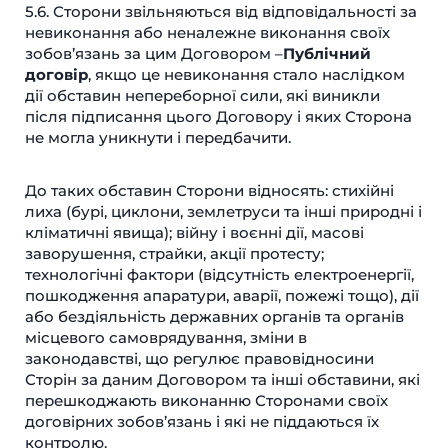
5.6. Сторони звільняються від відповідальності за
невиконання або неналежне виконання своїх
зобов’язань за цим Договором –
Публічний
договір
, якщо це невиконання стало наслідком
дії обставин непереборної сили, які виникли
після підписання цього Договору і яких Сторона
не могла уникнути і передбачити.
До таких обставин Сторони відносять: стихійні
лиха (бурі, циклони, землетруси та інші природні і
кліматичні явища); війну і воєнні дії, масові
заворушення, страйки, акції протесту;
технологічні фактори (відсутність електроенергії,
пошкодження апаратури, аварії, пожежі тощо), дії
або бездіяльність державних органів та органів
місцевого самоврядування, зміни в
законодавстві, що регулює правовідносини
Сторін за даним Договором та інші обставини, які
перешкоджають виконанню Сторонами своїх
договірних зобов’язань і які не піддаються їх
контролю.