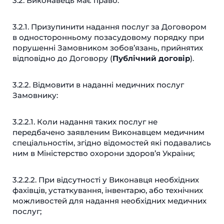
3.2. Виконавець має право:
3.2.1. Призупинити надання послуг за Договором
в односторонньому позасудовому порядку при
порушенні Замовником зобов’язань, прийнятих
відповідно до Договору (
Публічний договір
).
3.2.2. Відмовити в наданні медичних послуг
Замовнику:
3.2.2.1. Коли надання таких послуг не
передбачено заявленим Виконавцем медичним
спеціальностім, згідно відомостей які подавались
ним в Міністерство охорони здоров’я України;
3.2.2.2. При відсутності у Виконавця необхідних
фахівців, устаткування, інвентарю, або технічних
можливостей для надання необхідних медичних
послуг;