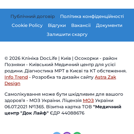
Публічний договір
Політика конфіденційності
Cookie Policy
Відгуки
Вакансії
Документи
Залишити скаргу
© 2026 Клініка DocLife | Київ | Осокорки - район
Позняки - Київський Медичний центр для усієї
родини. Діагностика МРТ в Києві та КТ обстеження.
Info Trend
- Розробка та дизайн сайту
Astra Zak
Design
Самолікування може бути шкідливим для вашого
здоров’я - МОЗ України. Ліцензія
МОЗ
України
06.07.2021 №1365. Візитна картка ТОВ
"Медичний
центр "Док Лайф"
ЄДР 44088676