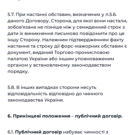
5.7. При настанні обставин, визначених у п.5.6.
даного Договору, Сторона, для якої вони настали,
зобов’язана не пізніше ніж у семиденний строк з
дати їх виникнення письмово повідомити про це
іншу Сторону. Належним підтвердженням факту
настання та строку дії форс-мажорних обставин є
документ, виданий Торгово-промисловою
палатою України або іншим уповноваженим
органом у встановленому законодавством
порядку.
5.8. В інших випадках сторони несуть
відповідальність відповідно до чинного
законодавства України.
6. Прикінцеві положення
–
публічний договір.
6.1.
Публічний договір
набуває чинності з