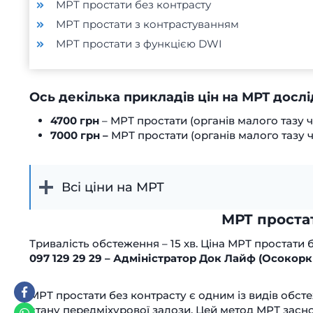
МРТ простати без контрасту
МРТ простати з контрастуванням
МРТ простати з функцією DWI
Ось декілька прикладів цін на МРТ дослі
4700 грн
– МРТ простати (органів малого тазу ч
7000 грн –
МРТ простати (органів малого тазу ч
Всі ціни на МРТ
МРТ проста
Тривалість обстеження – 15 хв. Ціна МРТ простати 
097 129 29 29 – Адміністратор Док Лайф (Осокорк
МРТ простати без контрасту є одним із видів обст
стану передміхурової залози. Цей метод МРТ засно