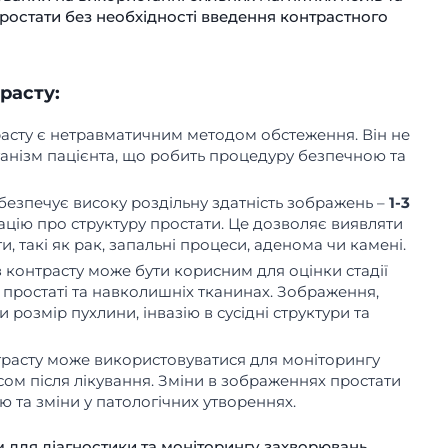
остати без необхідності введення контрастного
расту:
асту є нетравматичним методом обстеження. Він не
анізм пацієнта, що робить процедуру безпечною та
безпечує високу роздільну здатність зображень –
1-3
ацію про структуру простати. Це дозволяє виявляти
и, такі як рак, запальні процеси, аденома чи камені.
 контрасту може бути корисним для оцінки стадії
 простаті та навколишніх тканинах. Зображення,
 розмір пухлини, інвазію в сусідні структури та
трасту може використовуватися для моніторингу
сом після лікування. Зміни в зображеннях простати
ю та зміни у патологічних утвореннях.
м для діагностики та моніторингу захворювань