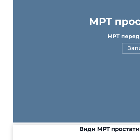
МРТ прос
МРТ передм
Зап
Види МРТ простати 