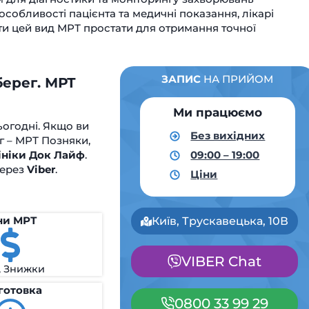
собливості пацієнта та медичні показання, лікарі
и цей вид МРТ простати для отримання точної
ЗАПИС
НА ПРИЙОМ
берег. МРТ
Ми працюємо
ьогодні. Якщо ви
Без вихідних
г – МРТ Позняки,
ініки Док Лайф
.
09:00 – 19:00
через
Viber
.
Ціни
ни МРТ
Київ, Трускавецька, 10В
VIBER Chat
, Знижки
готовка
0800 33 99 29