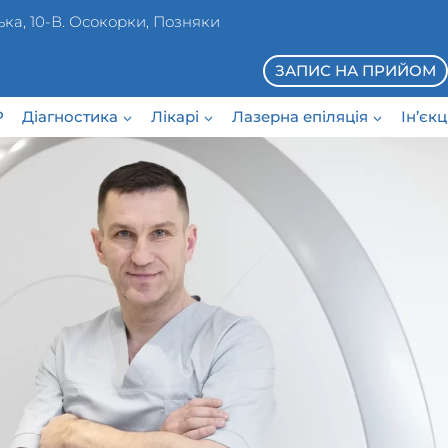
ька, 10-В. Осокорки, Позняки
ЗАПИС НА ПРИЙОМ
P
Діагностика
Лікарі
Лазерна епіляція
Ін’єк