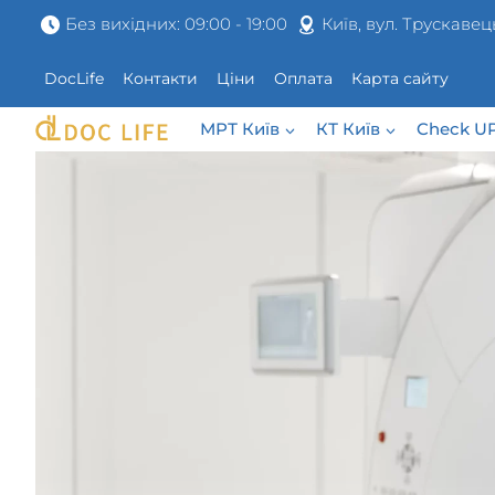
Перейти
Без вихідних: 09:00 - 19:00
Київ, вул. Трускавец
до
вмісту
DocLife
Контакти
Ціни
Оплата
Карта сайту
МРТ Київ
КТ Київ
Check U