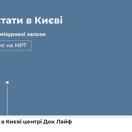
тати в Києві
іхурової залози
ис на МРТ
в Києві центрі Док Лайф