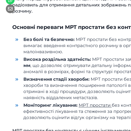
радіохвиль для отримання детальних зображень пр
розчину.
Основні переваги МРТ простати без конт
Без болі та безпечно:
МРТ простати без контр
вимагає введення контрастного розчину в орг
малоінвазивною.
Висока роздільна здатність:
МРТ простати за
мм
, що дозволяє отримувати детальну інформ
аномалії в розмірах, формі та структурі простат
Визначення стадії хвороби:
МРТ простати без
хвороби та визначення поширення патології в
отримані в ході процедури, дозволяють оцінити
наявність віддалених метастазів.
Моніторинг лікування:
МРТ простати
без кон
ефективності лікування та стеження за прогре
дозволяють оцінити відгук організму на терапі
МРТ простати без контрасту є цінним інструменто