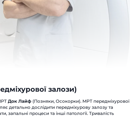
едміхурової залози)
 МРТ
Док Лайф
(Позняки, Осокорки). МРТ передміхурової
оляє детально дослідити передміхурову залозу та
ти, запальні процеси та інші патології. Тривалість