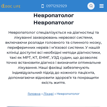
Перейти
0971292929
до
вмісту
Невропатолог
Невропатолог
Невропатолог спеціалізується на діагностиці та
лікуванні захворювань нервової системи,
включаючи розлади головного та спинного мозку,
периферичних нервів і м’язової системи. У нашій
клініці доступні всі необхідні методи діагностики,
такі як МРТ, КТ, ЕНМГ, УЗД судин, що дозволяє
точно встановити діагноз і визначити оптимальне
лікування. Наші фахівці забезпечують
індивідуальний підхід до кожного пацієнта,
допомагаючи відновити здоров’я та покращити
якість життя.
Головна
»
Лікарі
»
Невропатолог