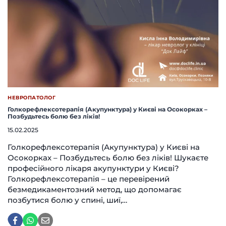
НЕВРОПАТОЛОГ
Голкорефлексотерапія (Акупунктура) у Києві на Осокорках –
Позбудьтесь болю без ліків!
15.02.2025
Голкорефлексотерапія (Акупунктура) у Києві на
Осокорках – Позбудьтесь болю без ліків! Шукаєте
професійного лікаря акупунктури у Києві?
Голкорефлексотерапія – це перевірений
безмедикаментозний метод, що допомагає
позбутися болю у спині, шиї,…