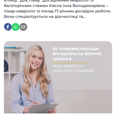
клініці “Док Лайф” Досвідчений невролог із
багаторічним стажем Кисла Інна Володимирівна –
лікар-невролог із понад 17-річним досвідом роботи.
Вона спеціалізується на діагностиці та…