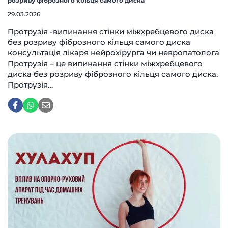
розриву фіброзного кільця самого диска
29.03.2026
Протрузія -випинання стінки міжхребцевого диска
без розриву фіброзного кільця самого диска
консультація лікаря нейрохірурга чи невропатолога
Протрузія – це випинання стінки міжхребцевого
диска без розриву фіброзного кільця самого диска.
Протрузія…