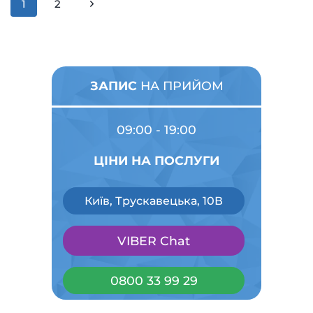
Навігація
1
2
Наступна
за
сторінка
сторінками
ЗАПИС
НА ПРИЙОМ
09:00 - 19:00
ЦІНИ НА ПОСЛУГИ
Київ, Трускавецька, 10В
VIBER Chat
0800 33 99 29