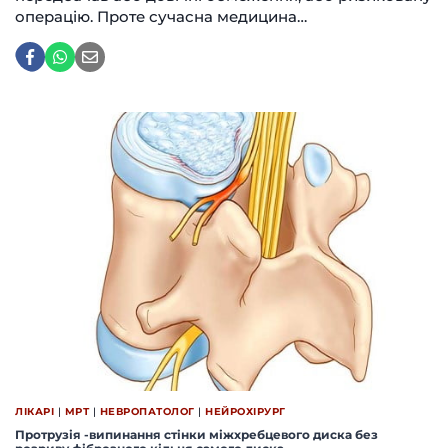
операцію. Проте сучасна медицина…
ЛІКАРІ
|
МРТ
|
НЕВРОПАТОЛОГ
|
НЕЙРОХІРУРГ
Протрузія -випинання стінки міжхребцевого диска без