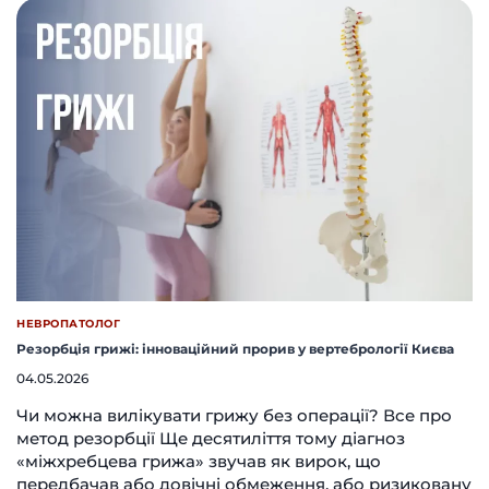
НЕВРОПАТОЛОГ
Резорбція грижі: інноваційний прорив у вертебрології Києва
04.05.2026
Чи можна вилікувати грижу без операції? Все про
метод резорбції Ще десятиліття тому діагноз
«міжхребцева грижа» звучав як вирок, що
передбачав або довічні обмеження, або ризиковану