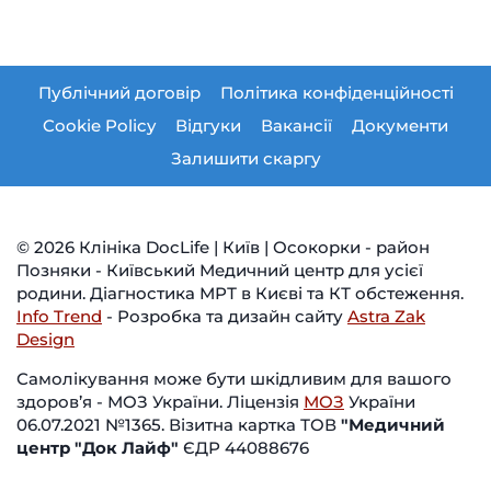
Публічний договір
Політика конфіденційності
Cookie Policy
Відгуки
Вакансії
Документи
Залишити скаргу
© 2026 Клініка DocLife | Київ | Осокорки - район
Позняки - Київський Медичний центр для усієї
родини. Діагностика МРТ в Києві та КТ обстеження.
Info Trend
- Розробка та дизайн сайту
Astra Zak
Design
Самолікування може бути шкідливим для вашого
здоров’я - МОЗ України. Ліцензія
МОЗ
України
06.07.2021 №1365. Візитна картка ТОВ
"Медичний
центр "Док Лайф"
ЄДР 44088676