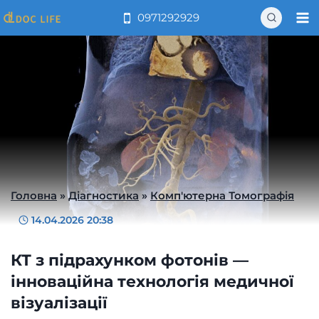
Перейти
0971292929
до
вмісту
Головна
»
Діагностика
»
Комп'ютерна Томографія
14.04.2026 20:38
КТ з підрахунком фотонів —
інноваційна технологія медичної
візуалізації