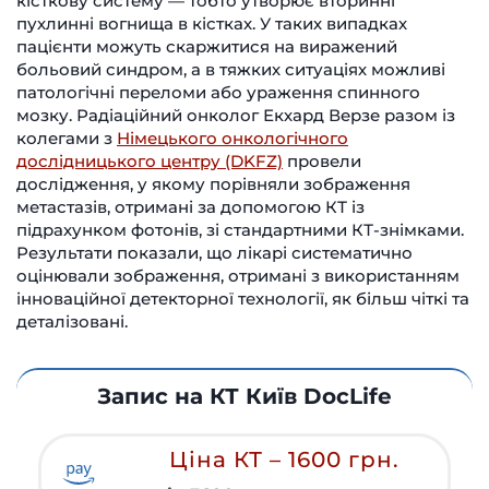
кісткову систему — тобто утворює вторинні
пухлинні вогнища в кістках. У таких випадках
пацієнти можуть скаржитися на виражений
больовий синдром, а в тяжких ситуаціях можливі
патологічні переломи або ураження спинного
мозку. Радіаційний онколог Екхард Верзе разом із
колегами з
Німецького онкологічного
дослідницького центру (DKFZ)
провели
дослідження, у якому порівняли зображення
метастазів, отримані за допомогою КТ із
підрахунком фотонів, зі стандартними КТ-знімками.
Результати показали, що лікарі систематично
оцінювали зображення, отримані з використанням
інноваційної детекторної технології, як більш чіткі та
деталізовані.
Запис на КТ Київ DocLife
Ціна КТ – 1600 грн.