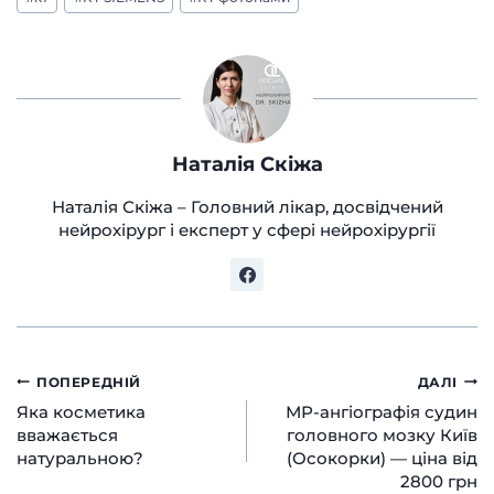
запису:
Наталія Скіжа
Наталія Скіжа – Головний лікар, досвідчений
нейрохірург і експерт у сфері нейрохірургії
Навігація
ПОПЕРЕДНІЙ
ДАЛІ
Яка косметика
МР-ангіографія судин
записів
вважається
головного мозку Київ
натуральною?
(Осокорки) — ціна від
2800 грн