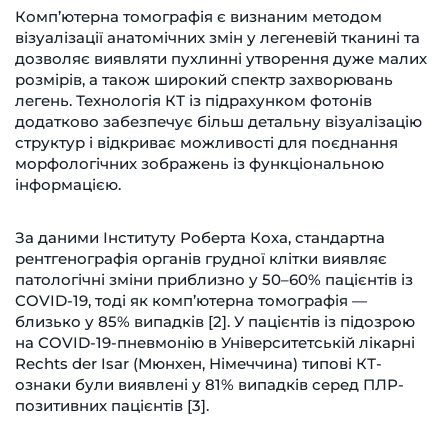
Комп’ютерна томографія є визнаним методом
візуалізації анатомічних змін у легеневій тканині та
дозволяє виявляти пухлинні утворення дуже малих
розмірів, а також широкий спектр захворювань
легень. Технологія КТ із підрахунком фотонів
додатково забезпечує більш детальну візуалізацію
структур і відкриває можливості для поєднання
морфологічних зображень із функціональною
інформацією.
За даними Інституту Роберта Коха, стандартна
рентгенографія органів грудної клітки виявляє
патологічні зміни приблизно у 50–60% пацієнтів із
COVID-19, тоді як комп’ютерна томографія —
близько у 85% випадків [2]. У пацієнтів із підозрою
на COVID-19-пневмонію в Університетській лікарні
Rechts der Isar (Мюнхен, Німеччина) типові КТ-
ознаки були виявлені у 81% випадків серед ПЛР-
позитивних пацієнтів [3].