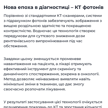
Нова епоха в діагностиці – КТ фотонів
Порівняно зі стандартними КТ-сканерами, системи
з підрахунком фотонів забезпечують зображення з
вищою роздільною здатністю та покращеною
контрастністю. Водночас ця технологія створює
передумови для суттєвого зниження дози
рентгенівського випромінювання під час
обстеження.
Завдяки цьому зменшується променеве
навантаження на пацієнта, а лікарі отримують
ефективний інструмент для скринінгу та
динамічного спостереження, зокрема в онкології.
Метод дозволяє неінвазивно виявляти навіть
мінімальні зміни в тканинах, що дає змогу
своєчасно розпочати лікування.
У результаті застосування цієї технології очікується
розширення показань до КТ та зростання кількості