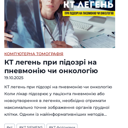
КОМП'ЮТЕРНА ТОМОГРАФІЯ
КТ легень при підозрі на
пневмонію чи онкологію
19.10.2025
КТ легень при підозрі на пневмонію чи онкологію
Коли лікар підозрює у пацієнта пневмонію або
новоутворення в легенях, необхідно отримати
максимально точне зображення органів грудної
клітки. Одним із найінформативніших методів…
Позначки
#
кт
#
КТ SIEMENS
#
КТ фотонами