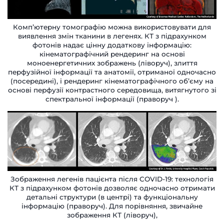
Комп’ютерну томографію можна використовувати для
виявлення змін тканини в легенях. КТ з підрахунком
фотонів надає цінну додаткову інформацію:
кінематографічний рендеринг на основі
моноенергетичних зображень (ліворуч), злиття
перфузійної інформації та анатомії, отриманої одночасно
(посередині), і рендеринг кінематографічного об’єму на
основі перфузії контрастного середовища, витягнутого зі
спектральної інформації (праворуч ).
Зображення легенів пацієнта після COVID-19: технологія
КТ з підрахунком фотонів дозволяє одночасно отримати
детальні структури (в центрі) та функціональну
інформацію (праворуч). Для порівняння, звичайне
зображення КТ (ліворуч),