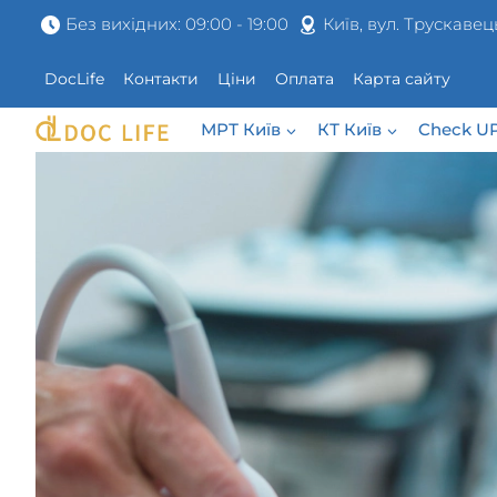
Перейти
Без вихідних: 09:00 - 19:00
Київ, вул. Трускавец
до
вмісту
DocLife
Контакти
Ціни
Оплата
Карта сайту
МРТ Київ
КТ Київ
Check U