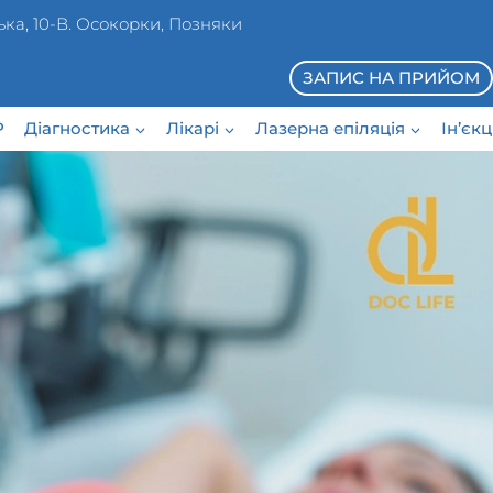
ька, 10-В. Осокорки, Позняки
ЗАПИС НА ПРИЙОМ
P
Діагностика
Лікарі
Лазерна епіляція
Ін’єк