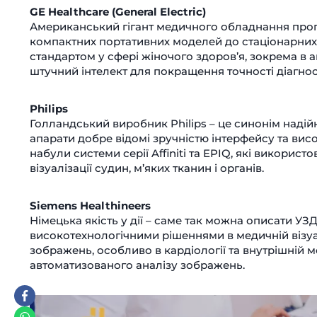
GE Healthcare (General Electric)
Американський гігант медичного обладнання проп
компактних портативних моделей до стаціонарних п
стандартом у сфері жіночого здоров’я, зокрема в а
штучний інтелект для покращення точності діагнос
Philips
Голландський виробник Philips – це синонім надійн
апарати добре відомі зручністю інтерфейсу та вис
набули системи серії Affiniti та EPIQ, які використ
візуалізації судин, м’яких тканин і органів.
Siemens Healthineers
Німецька якість у дії – саме так можна описати УЗ
високотехнологічними рішеннями в медичній візуал
зображень, особливо в кардіології та внутрішній 
автоматизованого аналізу зображень.