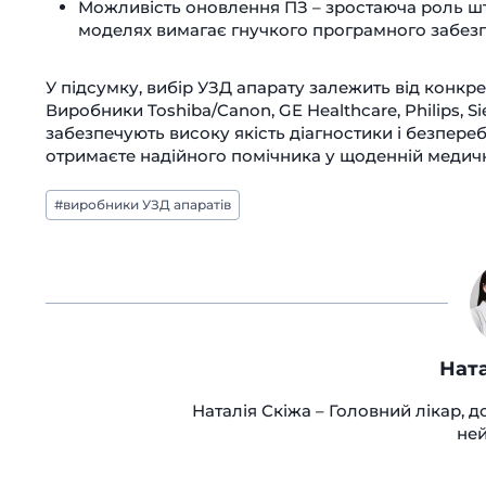
Можливість оновлення ПЗ – зростаюча роль шту
моделях вимагає гнучкого програмного забез
У підсумку, вибір УЗД апарату залежить від конкре
Виробники Toshiba/Canon, GE Healthcare, Philips, S
забезпечують високу якість діагностики і безпере
отримаєте надійного помічника у щоденній медичн
Позначки
#
виробники УЗД апаратів
запису:
Ната
Наталія Скіжа – Головний лікар, д
ней