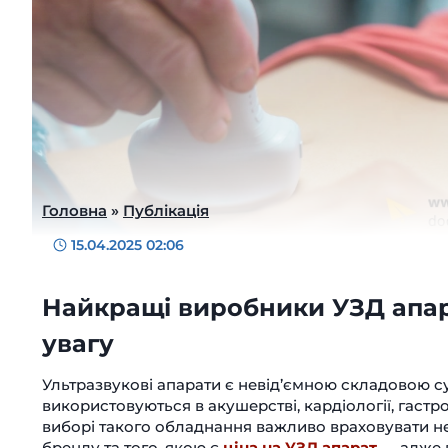
Головна
»
Публікація
15.04.2025 02:06
Найкращі виробники УЗД апара
увагу
Ультразвукові апарати є невід’ємною складовою с
використовуються в акушерстві, кардіології, гастро
виборі такого обладнання важливо враховувати не
бренду та того, якою є
ціна на УЗД апарат
— адже 