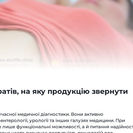
тів, на яку продукцію звернути
учасної медичної діагностики. Вони активно
ентерології, урології та інших галузях медицини. При
 лише функціональні можливості, а й питання надійност
вона часто визначає доступність технологій для