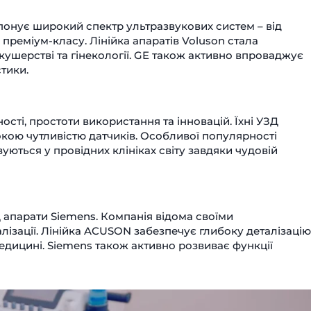
онує широкий спектр ультразвукових систем – від
реміум-класу. Лінійка апаратів Voluson стала
кушерстві та гінекології. GE також активно впроваджує
тики.
ості, простоти використання та інновацій. Їхні УЗД
окою чутливістю датчиків. Особливої популярності
овуються у провідних клініках світу завдяки чудовій
Д апарати Siemens. Компанія відома своїми
ізації. Лінійка ACUSON забезпечує глибоку деталізацію
медицині. Siemens також активно розвиває функції