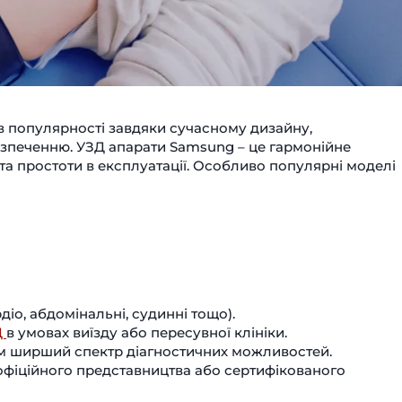
 популярності завдяки сучасному дизайну,
езпеченню. УЗД апарати Samsung – це гармонійне
, та простоти в експлуатації. Особливо популярні моделі
діо, абдомінальні, судинні тощо).
Д
в умовах виїзду або пересувної клініки.
 тим ширший спектр діагностичних можливостей.
 офіційного представництва або сертифікованого