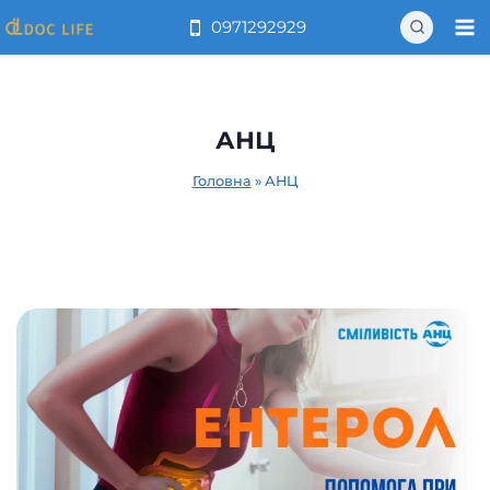
Перейти
0971292929
до
вмісту
АНЦ
Головна
»
АНЦ