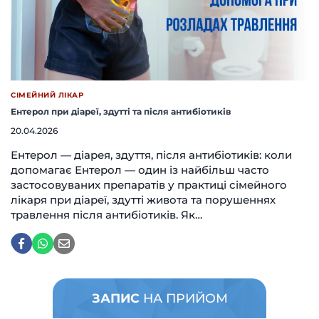
СІМЕЙНИЙ ЛІКАР
Ентерол при діареї, здутті та після антибіотиків
20.04.2026
Ентерол — діарея, здуття, після антибіотиків: коли
допомагає Ентерол — один із найбільш часто
застосовуваних препаратів у практиці сімейного
лікаря при діареї, здутті живота та порушеннях
травлення після антибіотиків. Як…
ЗАПИС
НА ПРИЙОМ