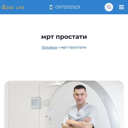
Перейти
0971292929
до
вмісту
мрт простати
Головна
»
мрт простати