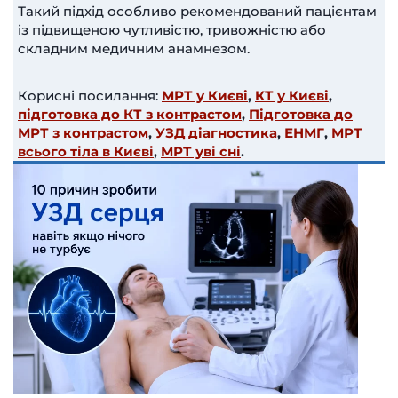
Такий підхід особливо рекомендований пацієнтам
із підвищеною чутливістю, тривожністю або
складним медичним анамнезом.
Корисні посилання:
МРТ у Києві
,
КТ у Києві
,
підготовка до КТ з контрастом
,
Підготовка до
МРТ з контрастом
,
УЗД діагностика
,
ЕНМГ
,
МРТ
всього тіла в Києві
,
МРТ уві сні
.