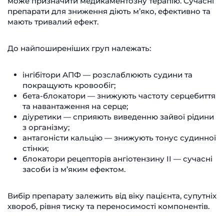
може призначити медикаментозну терапію. Сучасні
препарати для зниження діють м’яко, ефективно та
мають тривалий ефект.
До найпоширеніших груп належать:
інгібітори АПФ — розслаблюють судини та
покращують кровообіг;
бета-блокатори — знижують частоту серцебиття
та навантаження на серце;
діуретики — сприяють виведенню зайвої рідини
з організму;
антагоністи кальцію — знижують тонус судинної
стінки;
блокатори рецепторів ангіотензину II — сучасні
засоби із м’яким ефектом.
Вибір препарату залежить від віку пацієнта, супутніх
хвороб, рівня тиску та переносимості компонентів.