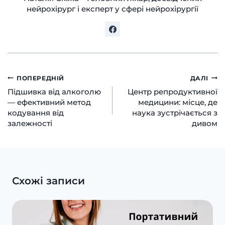
нейрохірург і експерт у сфері нейрохірургії
Навігація
ПОПЕРЕДНІЙ
ДАЛІ
Підшивка від алкоголю
Центр репродуктивної
записів
— ефективний метод
медицини: місце, де
кодування від
наука зустрічається з
залежності
дивом
Схожі записи