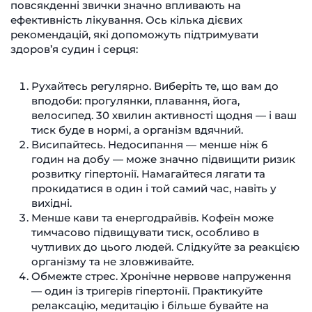
повсякденні звички значно впливають на
ефективність лікування. Ось кілька дієвих
рекомендацій, які допоможуть підтримувати
здоров’я судин і серця:
Рухайтесь регулярно. Виберіть те, що вам до
вподоби: прогулянки, плавання, йога,
велосипед. 30 хвилин активності щодня — і ваш
тиск буде в нормі, а організм вдячний.
Висипайтесь. Недосипання — менше ніж 6
годин на добу — може значно підвищити ризик
розвитку гіпертонії. Намагайтеся лягати та
прокидатися в один і той самий час, навіть у
вихідні.
Менше кави та енергодрайвів. Кофеїн може
тимчасово підвищувати тиск, особливо в
чутливих до цього людей. Слідкуйте за реакцією
організму та не зловживайте.
Обмежте стрес. Хронічне нервове напруження
— один із тригерів гіпертонії. Практикуйте
релаксацію, медитацію і більше бувайте на