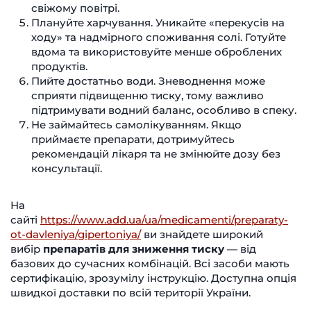
свіжому повітрі.
Плануйте харчування. Уникайте «перекусів на
ходу» та надмірного споживання солі. Готуйте
вдома та використовуйте менше оброблених
продуктів.
Пийте достатньо води. Зневоднення може
сприяти підвищенню тиску, тому важливо
підтримувати водний баланс, особливо в спеку.
Не займайтесь самолікуванням. Якщо
приймаєте препарати, дотримуйтесь
рекомендацій лікаря та не змінюйте дозу без
консультації.
На
сайті
https://www.add.ua/ua/medicamenti/preparaty-
ot-davleniya/gipertoniya/
ви знайдете широкий
вибір
препаратів для зниження тиску
— від
базових до сучасних комбінацій. Всі засоби мають
сертифікацію, зрозумілу інструкцію. Доступна опція
швидкої доставки по всій території України.