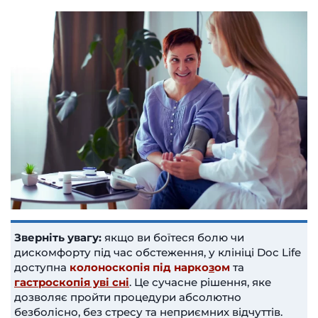
Зверніть увагу:
якщо ви боїтеся болю чи
дискомфорту під час обстеження, у клініці Doc Life
доступна
колоноскопія під нарко
з
ом
та
гастроскопія уві сні
. Це сучасне рішення, яке
дозволяє пройти процедури абсолютно
безболісно, без стресу та неприємних відчуттів.