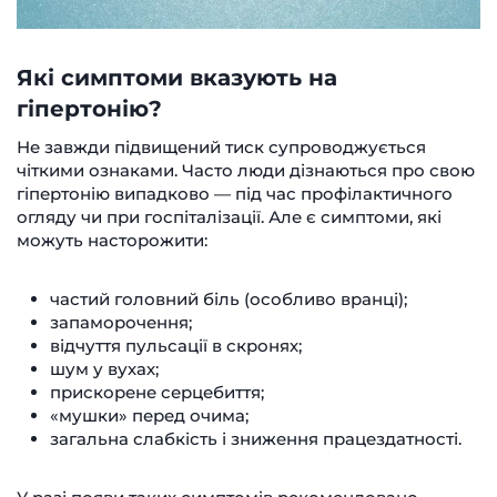
Які симптоми вказують на
гіпертонію?
Не завжди підвищений тиск супроводжується
чіткими ознаками. Часто люди дізнаються про свою
гіпертонію випадково — під час профілактичного
огляду чи при госпіталізації. Але є симптоми, які
можуть насторожити:
частий головний біль (особливо вранці);
запаморочення;
відчуття пульсації в скронях;
шум у вухах;
прискорене серцебиття;
«мушки» перед очима;
загальна слабкість і зниження працездатності.