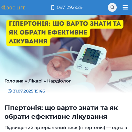
Перейти
0971292929
до
вмісту
Головна
»
Лікарі
»
Кардіолог
31.07.2025 19:46
Гіпертонія: що варто знати та як
обрати ефективне лікування
Підвищений артеріальний тиск (гіпертонія) — одна з