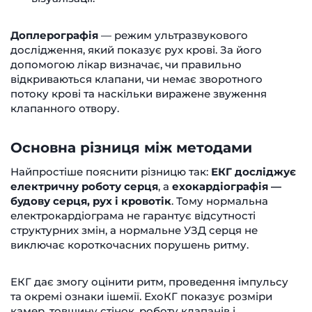
Доплерографія
— режим ультразвукового
дослідження, який показує рух крові. За його
допомогою лікар визначає, чи правильно
відкриваються клапани, чи немає зворотного
потоку крові та наскільки виражене звуження
клапанного отвору.
Основна різниця між методами
Найпростіше пояснити різницю так:
ЕКГ досліджує
електричну роботу серця
, а
ехокардіографія —
будову серця, рух і кровотік
. Тому нормальна
електрокардіограма не гарантує відсутності
структурних змін, а нормальне УЗД серця не
виключає короткочасних порушень ритму.
ЕКГ дає змогу оцінити ритм, проведення імпульсу
та окремі ознаки ішемії. ЕхоКГ показує розміри
камер, товщину стінок, роботу клапанів і