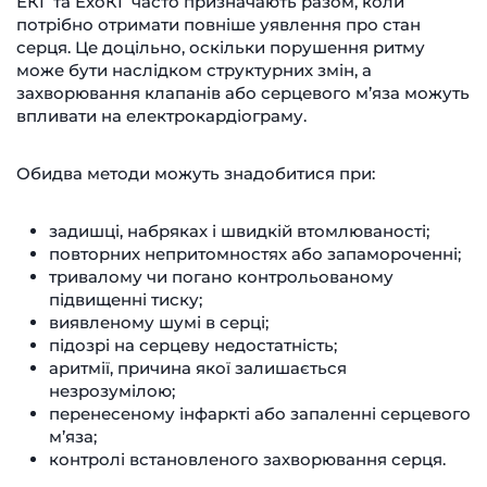
ЕКГ та ЕхоКГ часто призначають разом, коли
потрібно отримати повніше уявлення про стан
серця. Це доцільно, оскільки порушення ритму
може бути наслідком структурних змін, а
захворювання клапанів або серцевого м’яза можуть
впливати на електрокардіограму.
Обидва методи можуть знадобитися при:
задишці, набряках і швидкій втомлюваності;
повторних непритомностях або запамороченні;
тривалому чи погано контрольованому
підвищенні тиску;
виявленому шумі в серці;
підозрі на серцеву недостатність;
аритмії, причина якої залишається
незрозумілою;
перенесеному інфаркті або запаленні серцевого
м’яза;
контролі встановленого захворювання серця.