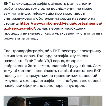
ЕКГ та ехокардіографія оцінюють різні аспекти
роботи серця, тому одне дослідження не може
замінити інше. Інформацію про можливості
ультразвукового обстеження серця наведено на
сторінці
https://www.nikomed.lviv.ua/obstezhennya/
uzd-serczya-eho/
, однак перелік необхідних
процедур визначає лікар з урахуванням симптомів і
результатів огляду.
Електрокардіографія, або ЕКГ, реєструє електричну
активність серця. Ехокардіографія, яку також
називають ЕхоКГ або УЗД серця, створює
зображення його камер, клапанів і руху стінок. Саме
тому ці методи відповідають на різні запитання: ЕКГ
показує, як формується та проводиться серцевий
імпульс, а ехокардіографія — як побудоване серце і
наскільки ефективно воно перекачує кров.