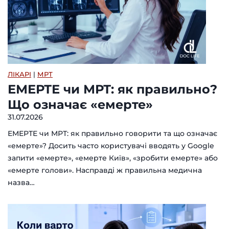
ЛІКАРІ
|
МРТ
ЕМЕРТЕ чи МРТ: як правильно?
Що означає «емерте»
31.07.2026
ЕМЕРТЕ чи МРТ: як правильно говорити та що означає
«емерте»? Досить часто користувачі вводять у Google
запити «емерте», «емерте Київ», «зробити емерте» або
«емерте голови». Насправді ж правильна медична
назва…