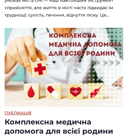
умовах міста Очі — наш найтонший інструмент
сприйняття, але життя в місті часто підкидає їм
труднощі: сухість, печіння, відчуття піску. Це…
ПУБЛІКАЦІЯ
Комплексна медична
допомога для всієї родини