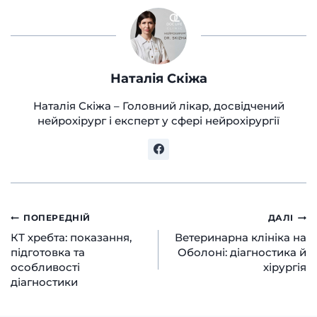
Наталія Скіжа
Наталія Скіжа – Головний лікар, досвідчений
нейрохірург і експерт у сфері нейрохірургії
Навігація
ПОПЕРЕДНІЙ
ДАЛІ
КТ хребта: показання,
Ветеринарна клініка на
записів
підготовка та
Оболоні: діагностика й
особливості
хірургія
діагностики