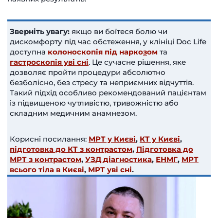
Зверніть увагу:
якщо ви боїтеся болю чи
дискомфорту під час обстеження, у клініці Doc Life
доступна
колоноскопія під нарко
з
ом
та
гастроскопія уві сні
. Це сучасне рішення, яке
дозволяє пройти процедури абсолютно
безболісно, без стресу та неприємних відчуттів.
Такий підхід особливо рекомендований пацієнтам
із підвищеною чутливістю, тривожністю або
складним медичним анамнезом.
Корисні посилання:
МРТ у Києві
,
КТ у Києві
,
підготовка до КТ з контрастом
,
Підготовка до
МРТ з контрастом
,
УЗД діагностика
,
ЕНМГ
,
МРТ
всього тіла в Києві
,
МРТ уві сні
.