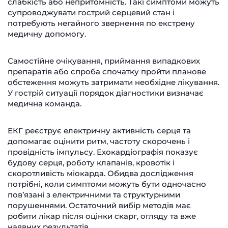
слабкість або непритомність. Такі симптоми можуть
супроводжувати гострий серцевий стан і
потребують негайного звернення по екстрену
медичну допомогу.
Самостійне очікування, приймання випадкових
препаратів або спроба спочатку пройти планове
обстеження можуть затримати необхідне лікування.
У гострій ситуації порядок діагностики визначає
медична команда.
ЕКГ реєструє електричну активність серця та
допомагає оцінити ритм, частоту скорочень і
провідність імпульсу. Ехокардіографія показує
будову серця, роботу клапанів, кровотік і
скоротливість міокарда. Обидва дослідження
потрібні, коли симптоми можуть бути одночасно
пов’язані з електричними та структурними
порушеннями. Остаточний вибір методів має
робити лікар після оцінки скарг, огляду та вже
наявних результатів.