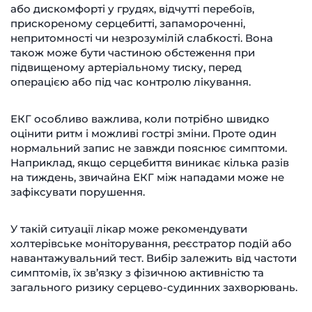
або дискомфорті у грудях, відчутті перебоїв,
прискореному серцебитті, запамороченні,
непритомності чи незрозумілій слабкості. Вона
також може бути частиною обстеження при
підвищеному артеріальному тиску, перед
операцією або під час контролю лікування.
ЕКГ особливо важлива, коли потрібно швидко
оцінити ритм і можливі гострі зміни. Проте один
нормальний запис не завжди пояснює симптоми.
Наприклад, якщо серцебиття виникає кілька разів
на тиждень, звичайна ЕКГ між нападами може не
зафіксувати порушення.
У такій ситуації лікар може рекомендувати
холтерівське моніторування, реєстратор подій або
навантажувальний тест. Вибір залежить від частоти
симптомів, їх зв’язку з фізичною активністю та
загального ризику серцево-судинних захворювань.