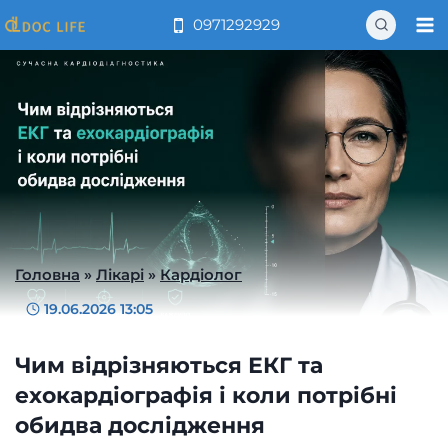
Перейти
0971292929
до
вмісту
Головна
»
Лікарі
»
Кардіолог
19.06.2026 13:05
Чим відрізняються ЕКГ та
ехокардіографія і коли потрібні
обидва дослідження