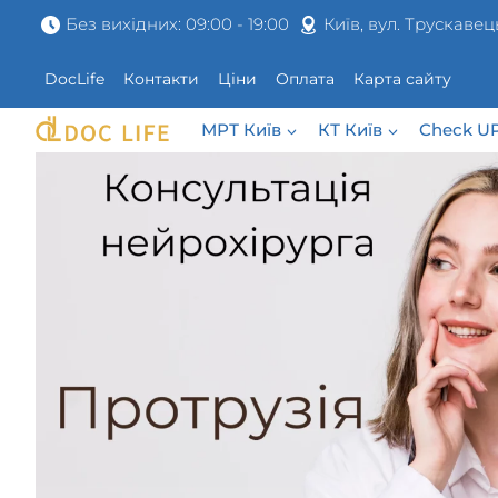
Перейти
Без вихідних: 09:00 - 19:00
Київ, вул. Трускавец
до
вмісту
DocLife
Контакти
Ціни
Оплата
Карта сайту
МРТ Київ
КТ Київ
Check U