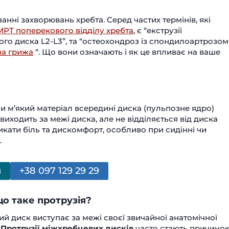
нні захворювань хребта. Серед частих термінів, які
МРТ поперекового відділу хребта
, є “екструзії
ого диска L2-L3”, та “остеохондроз із спондилоартрозом
ва грижа
“. Що вони означають і як це впливає на ваше
ли м’який матеріал всередині диска (пульпозне ядро)
иходить за межі диска, але не відділяється від диска
ликати біль та дискомфорт, особливо при сидінні чи
.
и
+38 097 129 29 29
що таке протрузія?
й диск виступає за межі своєї звичайної анатомічної
.
Протрузії міжхребцевих дисків
часто стають причино