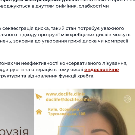
оводжуються відчуттям оніміння, слабкості чи
о секвестрація диска, такий стан потребує уважного
ильного підходу протрузії міжхребцевих дисків можуть
нень, зокрема до утворення грижі диска чи компресії
омах чи неефективності консервативного лікування,
 хірургічна операція в тому числі
ендоскопічне
руктури та відновлення функції хребта.