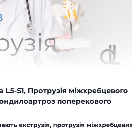
 L5-S1, Протрузія міжхребцевого
спондилоартроз поперекового
чають екструзія, протрузія міжхребцеви