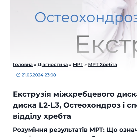
Головна
»
Діагностика
»
МРТ
»
МРТ Хребта
21.05.2024 23:08
Екструзія міжхребцевого диска
диска L2-L3, Остеохондроз і 
відділу хребта
Розуміння результатів МРТ: Що озна