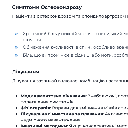
Симптоми Остеохондрозу
Пацієнти з остеохондрозом та спондилоартрозом 
Хронічний біль у нижній частині спини, який 
стояння.
Обмеження рухливості в спині, особливо вранці
Біль, що випромінює в сідниці або ноги, особл
Лікування
Лікування зазвичай включає комбінацію наступних 
Медикаментозне лікування
: Знеболюючі, про
полегшення симптомів.
Фізіотерапія
: Вправи для зміцнення м’язів сп
Лікувальна гімнастика та плавання
: Активност
надмірного навантаження.
Інвазивні методики
: Якщо консервативні метод