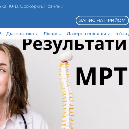
ька, 10-В. Осокорки, Позняки
ЗАПИС НА ПРИЙОМ
P
Діагностика
Лікарі
Лазерна епіляція
Ін’єк