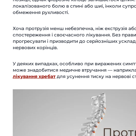
локалізованого болю в спині або шиї, інколи супр
обмеження рухливості.
Хоча протрузія менш небезпечна, ніж екструзія аб
спостереження і своєчасного лікування. Без прав
прогресувати і призводити до серйозніших усклад
нервових корінців.
У деяких випадках, особливо при виражених симпт
може знадобитися медичне втручання — наприклад,
лікування хребат
для усунення тиску на нервові ст