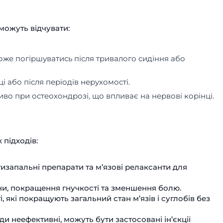
можуть відчувати:
може погіршуватись після тривалого сидіння або
 або після періодів нерухомості.
иво при остеохондрозі, що впливає на нервові корінці.
підходів:
тизапальні препарати та м’язові релаксанти для
ини, покращення гнучкості та зменшення болю.
і, які покращують загальний стан м’язів і суглобів без
и неефективні, можуть бути застосовані ін’єкції