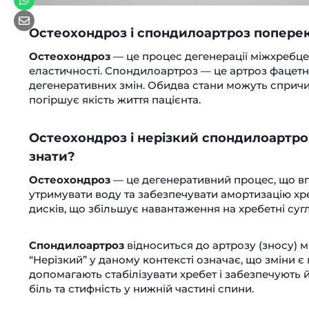
Остеохондроз і спондилоартроз поперек
Остеохондроз
— це процес дегенерації міжхребце
еластичності. Спондилоартроз — це артроз фацетни
дегенеративних змін. Обидва стани можуть спричи
погіршує якість життя пацієнта.
Остеохондроз і нерізкий спондилоартроз
знати?
Остеохондроз
— це дегенеративний процес, що впл
утримувати воду та забезпечувати амортизацію хр
дисків, що збільшує навантаження на хребетні суг
Спондилоартроз
відноситься до артрозу (зносу) 
“Нерізкий” у даному контексті означає, що зміни є
допомагають стабілізувати хребет і забезпечують 
біль та стифність у нижній частині спини.