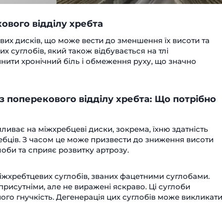
ового відділу хребта
вих дисків, що може вести до зменшення їх висоти та
х суглобів, який також відбувається на тлі
нити хронічний біль і обмеження руху, що значно
 поперекового відділу хребта: Що потрібно
иває на міжхребцеві диски, зокрема, їхню здатність
ебців. З часом це може призвести до зниження висоти
лоби та сприяє розвитку артрозу.
міжхребтцевих суглобів, званих фацетними суглобами.
 присутніми, але не виражені яскраво. Ці суглоби
його гнучкість. Дегенерація цих суглобів може викликат