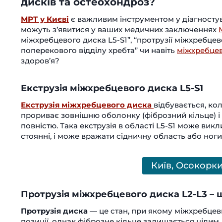
дисків та остеохондроз?
МРТ у Києві
є важливим інструментом у діагностува
можуть з’явитися у ваших медичних заключеннях
міжхребцевого диска L5-S1”, “протрузії міжхребцев
поперекового відділу хребта” чи навіть
міжхребце
здоров’я?
Екструзія міжхребцевого диска L5-S1
Екструзія міжхребцевого диска
відбувається, ко
прориває зовнішню оболонку (фіброзний кільце) і в
повністю. Така екструзія в області L5-S1 може вик
стоянні, і може вражати сідничну область або ноги
Київ, Осокорк
Протрузія міжхребцевого диска L2-L3 – 
Протрузія диска
— це стан, при якому міжхребцеви
позиції, однак фіброзне кільце залишається цілим