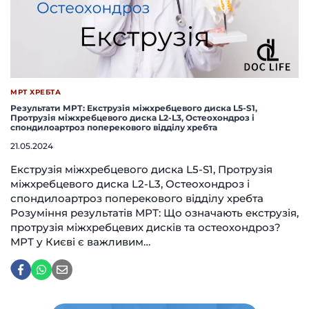
МРТ ХРЕБТА
Результати МРТ: Екструзія міжхребцевого диска L5-S1,
Протрузія міжхребцевого диска L2-L3, Остеохондроз і
спондилоартроз поперекового відділу хребта
21.05.2024
Екструзія міжхребцевого диска L5-S1, Протрузія
міжхребцевого диска L2-L3, Остеохондроз і
спондилоартроз поперекового відділу хребта
Розуміння результатів МРТ: Що означають екструзія,
протрузія міжхребцевих дисків та остеохондроз?
МРТ у Києві є важливим…