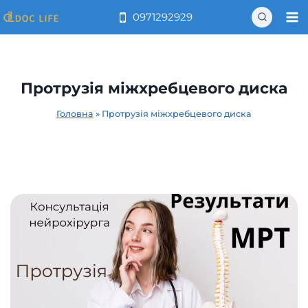
Перейти
0971292929
до
вмісту
Протрузія міжхребцевого диска
Головна
»
Протрузія міжхребцевого диска