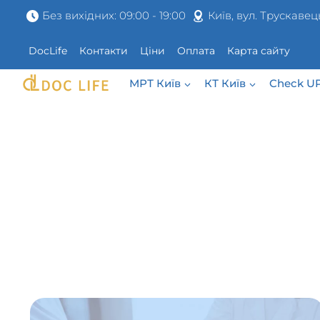
Перейти
Без вихідних: 09:00 - 19:00
Київ, вул. Трускавец
до
вмісту
DocLife
Контакти
Ціни
Оплата
Карта сайту
МРТ Київ
КТ Київ
Check U