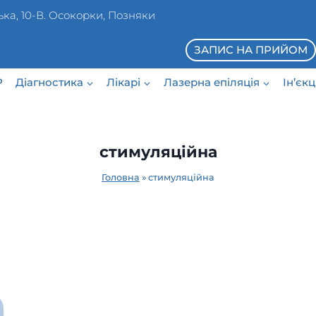
ька, 10-В. Осокорки, Позняки
ЗАПИС НА ПРИЙОМ
P
Діагностика
Лікарі
Лазерна епіляція
Ін’єк
стимуляційна
Головна
»
стимуляційна