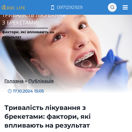
Перейти
0971292929
до
вмісту
Головна
»
Публікація
17.10.2024 15:05
Тривалість лікування з
брекетами: фактори, які
впливають на результат