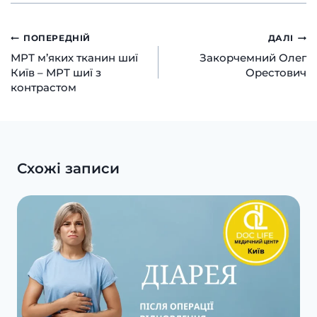
Навігація
ПОПЕРЕДНІЙ
ДАЛІ
МРТ м’яких тканин шиї
Закорчемний Олег
записів
Київ – МРТ шиї з
Орестович
контрастом
Схожі записи