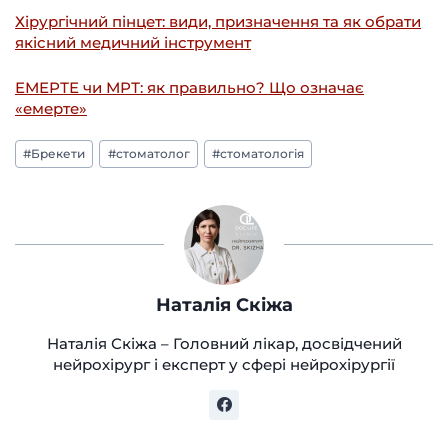
Хірургічний пінцет: види, призначення та як обрати
якісний медичний інструмент
ЕМЕРТЕ чи МРТ: як правильно? Що означає
«емерте»
Позначки
#
Брекети
#
стоматолог
#
стоматологія
запису:
Наталія Скіжа
Наталія Скіжа – Головний лікар, досвідчений
нейрохірург і експерт у сфері нейрохірургії