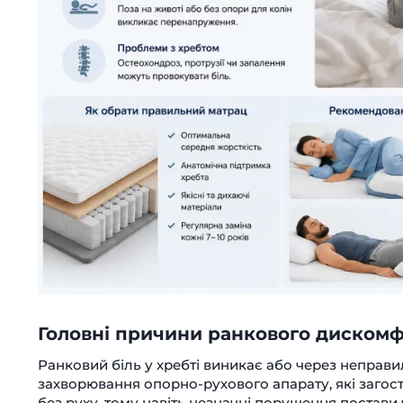
Головні причини ранкового дискомф
Ранковий біль у хребті виникає або через неправил
захворювання опорно-рухового апарату, які загост
без руху, тому навіть незначні порушення постави