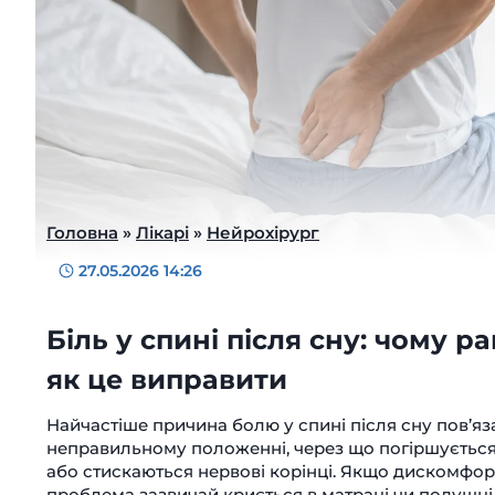
Головна
»
Лікарі
»
Нейрохірург
27.05.2026 14:26
Біль у спині після сну: чому 
як це виправити
Найчастіше причина болю у спині після сну пов’яз
неправильному положенні, через що погіршується 
або стискаються нервові корінці. Якщо дискомфор
проблема зазвичай криється в матраці чи подушці.