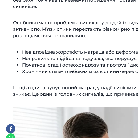
сильніше.
Особливо часто проблема виникає у людей із сид
активністю. М’язи спини перестають рівномірно п
розподіляється неправильно.
Невідповідна жорсткість матраца або деформац
Неправильно підібрана подушка, яка порушує
Початкові стадії остеохондрозу та протрузії дис
Хронічний спазм глибоких м’язів спини через 
Іноді людина купує новий матрац у надії вирішити 
зникає. Це один із головних сигналів, що причина 