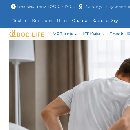
Перейти
Без вихідних: 09:00 - 19:00
Київ, вул. Трускавец
до
вмісту
DocLife
Контакти
Ціни
Оплата
Карта сайту
МРТ Київ
КТ Київ
Check U