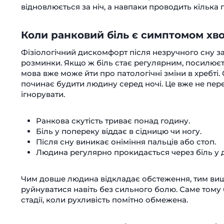
відновлюється за ніч, а навпаки проводить кілька 
Коли ранковий біль є симптомом хв
Фізіологічний дискомфорт після незручного сну за
розминки. Якщо ж біль стає регулярним, посилює
мова вже може йти про патологічні зміни в хребті.
починає будити людину серед ночі. Це вже не пере
ігнорувати.
Ранкова скутість триває понад годину.
Біль у попереку віддає в сідницю чи ногу.
Після сну виникає оніміння пальців або стоп.
Людина регулярно прокидається через біль у д
Чим довше людина відкладає обстеження, тим ви
руйнуватися навіть без сильного болю. Саме тому
стадії, коли рухливість помітно обмежена.