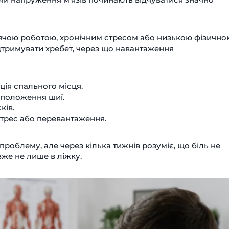
ячою роботою, хронічним стресом або низькою фізично
ідтримувати хребет, через що навантаження
ія спального місця.
 положення шиї.
ків.
стрес або перевантаження.
проблему, але через кілька тижнів розуміє, що біль не
вже не лише в ліжку.