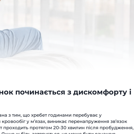
ранок починається з дискомфорту і
ана з тим, що хребет годинами перебуває у
кровообіг у м’язах, виникає перенапруження зв’язок
т проходить протягом 20-30 хвилин після пробудження,
 Якщо ж біль затягується, це може бути ознакою