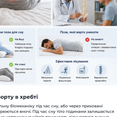
орту в хребті
ьну біомеханіку під час сну, або через приховані
рюються вночі. Під час сну тіло годинами залишається
 чи напруження м’язів починають відчуватися значно