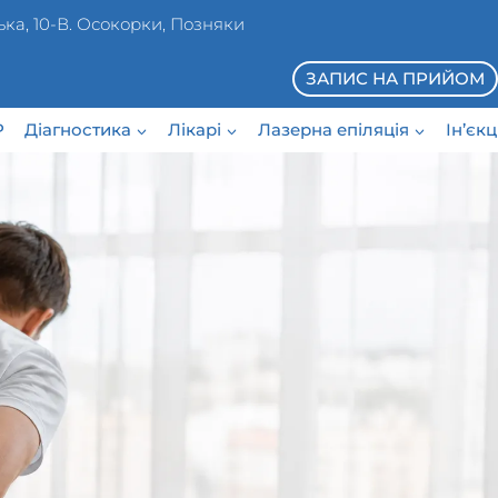
ька, 10-В. Осокорки, Позняки
ЗАПИС НА ПРИЙОМ
P
Діагностика
Лікарі
Лазерна епіляція
Ін’єк