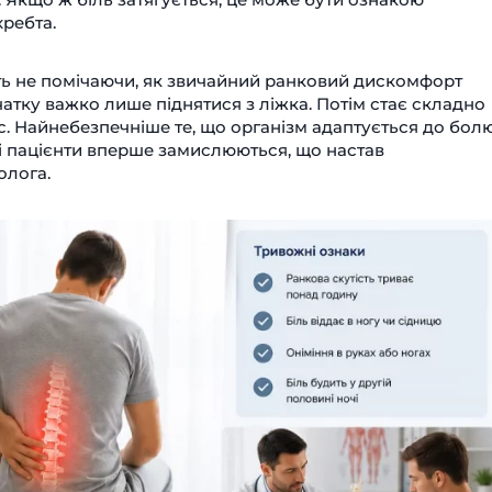
хребта.
іть не помічаючи, як звичайний ранковий дискомфорт
атку важко лише піднятися з ліжка. Потім стає складно
с. Найнебезпечніше те, що організм адаптується до болю
і пацієнти вперше замислюються, що настав
олога.