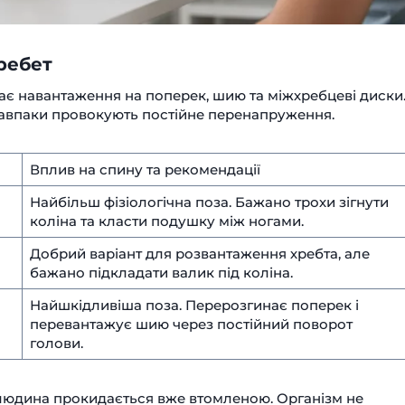
ребет
ає навантаження на поперек, шию та міжхребцеві диски
навпаки провокують постійне перенапруження.
Вплив на спину та рекомендації
Найбільш фізіологічна поза. Бажано трохи зігнути
коліна та класти подушку між ногами.
Добрий варіант для розвантаження хребта, але
бажано підкладати валик під коліна.
Найшкідливіша поза. Перерозгинає поперек і
перевантажує шию через постійний поворот
голови.
 людина прокидається вже втомленою. Організм не