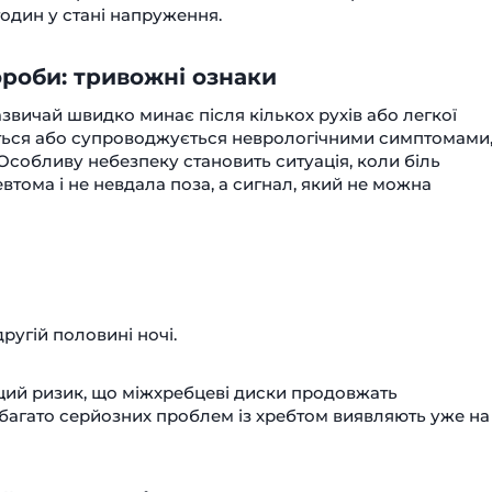
годин у стані напруження.
ороби: тривожні ознаки
звичай швидко минає після кількох рухів або легкої
ться або супроводжується неврологічними симптомами
 Особливу небезпеку становить ситуація, коли біль
втома і не невдала поза, а сигнал, який не можна
ругій половині ночі.
щий ризик, що міжхребцеві диски продовжать
 багато серйозних проблем із хребтом виявляють уже на