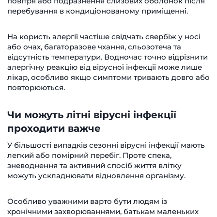
повітря або подразнення слизових оболонок після
перебування в кондиціонованому приміщенні.
На користь алергії частіше свідчать свербіж у носі
або очах, багаторазове чхання, сльозотеча та
відсутність температури. Водночас точно відрізнити
алергічну реакцію від вірусної інфекції може лише
лікар, особливо якщо симптоми тривають довго або
повторюються.
Чи можуть літні вірусні інфекції
проходити важче
У більшості випадків сезонні вірусні інфекції мають
легкий або помірний перебіг. Проте спека,
зневоднення та активний спосіб життя влітку
можуть ускладнювати відновлення організму.
Особливо уважними варто бути людям із
хронічними захворюваннями, батькам маленьких