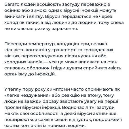
Багато людей асоціюють застуду переважно з
осінню або зимою, однак вірусні інфекції можуть
виникати і влітку. Віруси передаються не через
холод як такий, а від людини до людини, тому спека
не виключає ризику зараження.
Перепади температур, кондиціонери, велика
кількість контактів у транспорті та громадських
місцях, переохолодження після купання або
холодних напоїв — усе це може впливати на стан
слизових оболонок і підвищувати сприйнятливість
організму до інфекцій.
У теплу пору року симптоми часто сприймають як
«легке нездужання» або реакцію на втому, тому
люди не завжди одразу звертають увагу на перші
прояви вірусної інфекції. Водночас літні застуди
мають свої особливості, а деякі віруси активніше
поширюються саме в сезон відпусток, подорожей і
частих контактів із новими людьми.