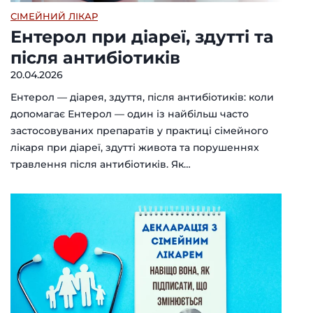
СІМЕЙНИЙ ЛІКАР
Ентерол при діареї, здутті та
після антибіотиків
20.04.2026
Ентерол — діарея, здуття, після антибіотиків: коли
допомагає Ентерол — один із найбільш часто
застосовуваних препаратів у практиці сімейного
лікаря при діареї, здутті живота та порушеннях
травлення після антибіотиків. Як…