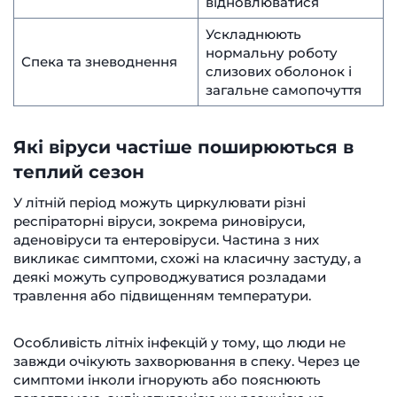
відновлюватися
Ускладнюють
нормальну роботу
Спека та зневоднення
слизових оболонок і
загальне самопочуття
Які віруси частіше поширюються в
теплий сезон
У літній період можуть циркулювати різні
респіраторні віруси, зокрема риновіруси,
аденовіруси та ентеровіруси. Частина з них
викликає симптоми, схожі на класичну застуду, а
деякі можуть супроводжуватися розладами
травлення або підвищенням температури.
Особливість літніх інфекцій у тому, що люди не
завжди очікують захворювання в спеку. Через це
симптоми інколи ігнорують або пояснюють