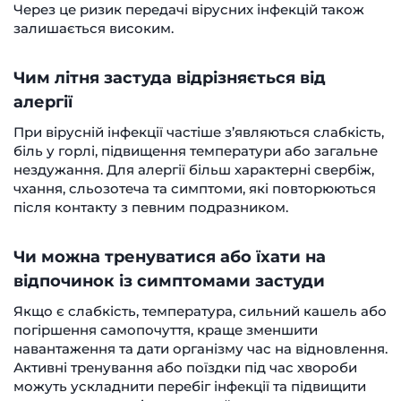
Через це ризик передачі вірусних інфекцій також
залишається високим.
Чим літня застуда відрізняється від
алергії
При вірусній інфекції частіше з’являються слабкість,
біль у горлі, підвищення температури або загальне
нездужання. Для алергії більш характерні свербіж,
чхання, сльозотеча та симптоми, які повторюються
після контакту з певним подразником.
Чи можна тренуватися або їхати на
відпочинок із симптомами застуди
Якщо є слабкість, температура, сильний кашель або
погіршення самопочуття, краще зменшити
навантаження та дати організму час на відновлення.
Активні тренування або поїздки під час хвороби
можуть ускладнити перебіг інфекції та підвищити