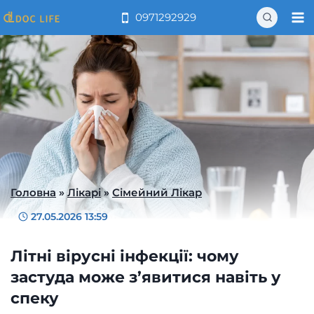
Перейти
0971292929
до
вмісту
Головна
»
Лікарі
»
Сімейний Лікар
27.05.2026 13:59
Літні вірусні інфекції: чому
застуда може з’явитися навіть у
спеку