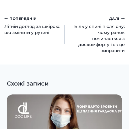
Навігація
ПОПЕРЕДНІЙ
ДАЛІ
Літній догляд за шкірою:
Біль у спині після сну:
записів
що змінити у рутині
чому ранок
починається з
дискомфорту і як це
виправити
Схожі записи