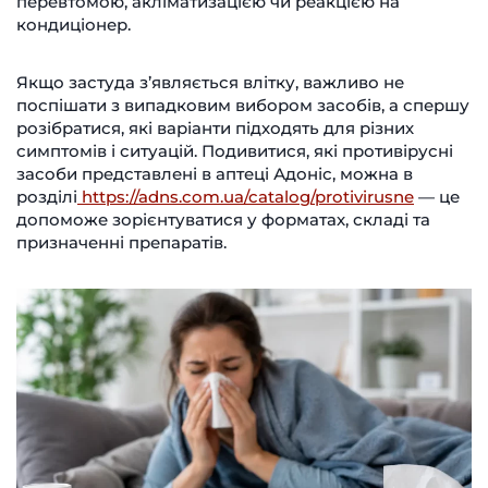
перевтомою, акліматизацією чи реакцією на
кондиціонер.
Якщо застуда з’являється влітку, важливо не
поспішати з випадковим вибором засобів, а спершу
розібратися, які варіанти підходять для різних
симптомів і ситуацій. Подивитися, які противірусні
засоби представлені в аптеці Адоніс, можна в
розділі
https://adns.com.ua/catalog/protivirusne
— це
допоможе зорієнтуватися у форматах, складі та
призначенні препаратів.