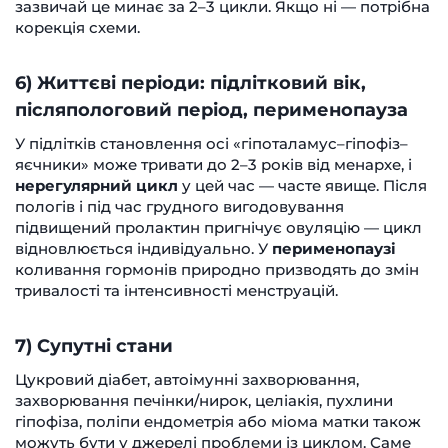
зазвичай це минає за 2–3 цикли. Якщо ні — потрібна
корекція схеми.
6) Життєві періоди: підлітковий вік,
післяпологовий період, перименопауза
У підлітків становлення осі «гіпоталамус–гіпофіз–
яєчники» може тривати до 2–3 років від менархе, і
нерегулярний цикл
у цей час — часте явище. Після
пологів і під час грудного вигодовування
підвищений пролактин пригнічує овуляцію — цикл
відновлюється індивідуально. У
перименопаузі
коливання гормонів природно призводять до змін
тривалості та інтенсивності менструацій.
7) Супутні стани
Цукровий діабет, автоімунні захворювання,
захворювання печінки/нирок, целіакія, пухлини
гіпофіза, поліпи ендометрія або міома матки також
можуть бути у джерелі проблеми із циклом. Саме