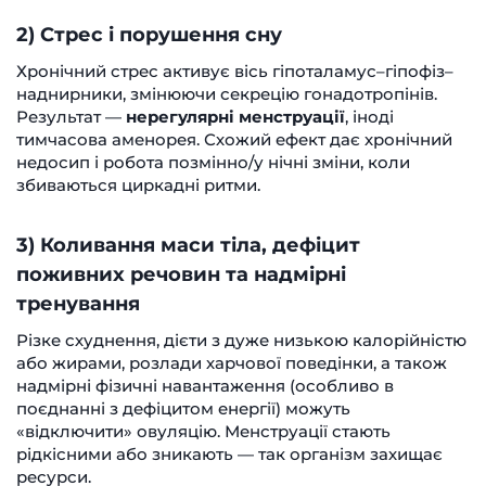
2) Стрес і порушення сну
Хронічний стрес активує вісь гіпоталамус–гіпофіз–
наднирники, змінюючи секрецію гонадотропінів.
Результат —
нерегулярні менструації
, іноді
тимчасова аменорея. Схожий ефект дає хронічний
недосип і робота позмінно/у нічні зміни, коли
збиваються циркадні ритми.
3) Коливання маси тіла, дефіцит
поживних речовин та надмірні
тренування
Різке схуднення, дієти з дуже низькою калорійністю
або жирами, розлади харчової поведінки, а також
надмірні фізичні навантаження (особливо в
поєднанні з дефіцитом енергії) можуть
«відключити» овуляцію. Менструації стають
рідкісними або зникають — так організм захищає
ресурси.