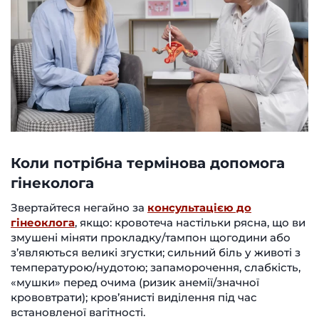
Коли потрібна термінова допомога
гінеколога
Звертайтеся негайно за
консультацією до
гінеоклога
, якщо: кровотеча настільки рясна, що ви
змушені міняти прокладку/тампон щогодини або
з’являються великі згустки; сильний біль у животі з
температурою/нудотою; запаморочення, слабкість,
«мушки» перед очима (ризик анемії/значної
крововтрати); кров’янисті виділення під час
встановленої вагітності.