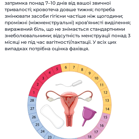
затримка понад 7–10 днів від вашої звичної
тривалості; кровотеча довше тижня; потреба
змінювати засоби гігієни частіше ніж щогодини;
проміжні (міжменструальні) кров’янисті виділення;
виражений біль, що не знімається стандартними
знеболювальними; відсутність менструації понад 3
місяці не під час вагітності/лактації. У всіх цих
випадках потрібна оцінка фахівця.