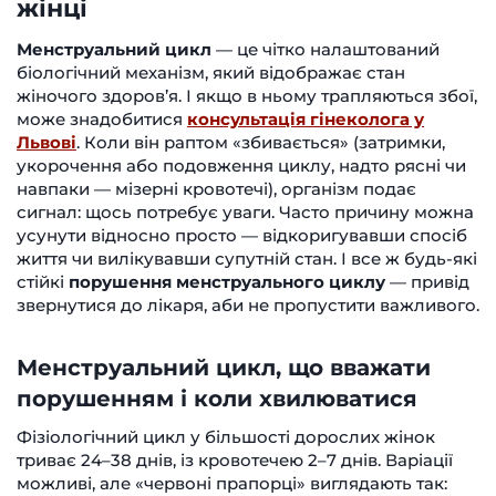
жінці
Менструальний цикл
— це чітко налаштований
біологічний механізм, який відображає стан
жіночого здоров’я. І якщо в ньому трапляються збої,
може знадобитися
консультація гінеколога у
Львові
. Коли він раптом «збивається» (затримки,
укорочення або подовження циклу, надто рясні чи
навпаки — мізерні кровотечі), організм подає
сигнал: щось потребує уваги. Часто причину можна
усунути відносно просто — відкоригувавши спосіб
життя чи вилікувавши супутній стан. І все ж будь-які
стійкі
порушення менструального циклу
— привід
звернутися до лікаря, аби не пропустити важливого.
Менструальний цикл, що вважати
порушенням і коли хвилюватися
Фізіологічний цикл у більшості дорослих жінок
триває 24–38 днів, із кровотечею 2–7 днів. Варіації
можливі, але «червоні прапорці» виглядають так: