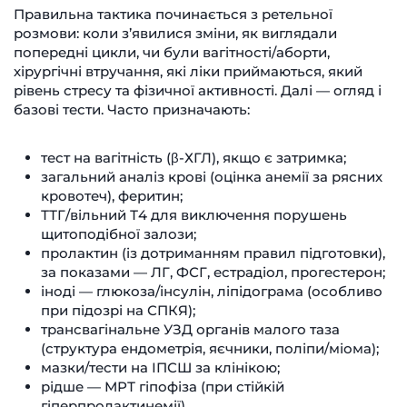
Правильна тактика починається з ретельної
розмови: коли з’явилися зміни, як виглядали
попередні цикли, чи були вагітності/аборти,
хірургічні втручання, які ліки приймаються, який
рівень стресу та фізичної активності. Далі — огляд і
базові тести. Часто призначають:
тест на вагітність (β-ХГЛ), якщо є затримка;
загальний аналіз крові (оцінка анемії за рясних
кровотеч), феритин;
ТТГ/вільний Т4 для виключення порушень
щитоподібної залози;
пролактин (із дотриманням правил підготовки),
за показами — ЛГ, ФСГ, естрадіол, прогестерон;
іноді — глюкоза/інсулін, ліпідограма (особливо
при підозрі на СПКЯ);
трансвагінальне УЗД органів малого таза
(структура ендометрія, яєчники, поліпи/міома);
мазки/тести на ІПСШ за клінікою;
рідше — МРТ гіпофіза (при стійкій
гіперпролактинемії).