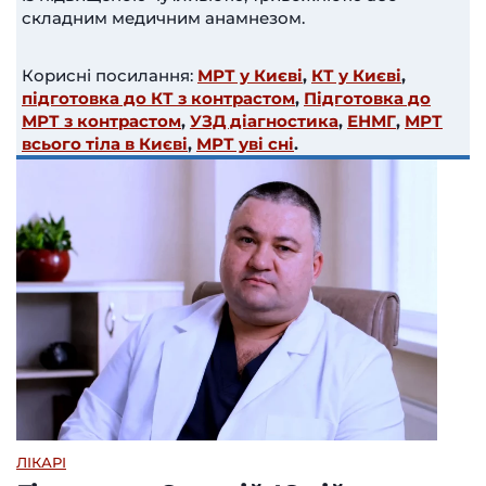
складним медичним анамнезом.
Корисні посилання:
МРТ у Києві
,
КТ у Києві
,
підготовка до КТ з контрастом
,
Підготовка до
МРТ з контрастом
,
УЗД діагностика
,
ЕНМГ
,
МРТ
всього тіла в Києві
,
МРТ уві сні
.
ЛІКАРІ