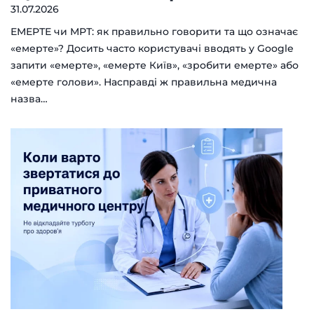
31.07.2026
ЕМЕРТЕ чи МРТ: як правильно говорити та що означає
«емерте»? Досить часто користувачі вводять у Google
запити «емерте», «емерте Київ», «зробити емерте» або
«емерте голови». Насправді ж правильна медична
назва…