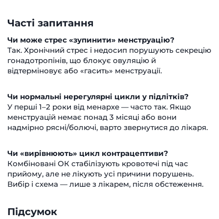
Часті запитання
Чи може стрес «зупинити» менструацію?
Так. Хронічний стрес і недосип порушують секрецію
гонадотропінів, що блокує овуляцію й
відтерміновує або «гасить» менструації.
Чи нормальні нерегулярні цикли у підлітків?
У перші 1–2 роки від менархе — часто так. Якщо
менструацій немає понад 3 місяці або вони
надмірно рясні/болючі, варто звернутися до лікаря.
Чи «вирівнюють» цикл контрацептиви?
Комбіновані ОК стабілізують кровотечі під час
прийому, але не лікують усі причини порушень.
Вибір і схема — лише з лікарем, після обстеження.
Підсумок