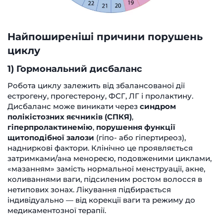
Найпоширеніші причини порушень
циклу
1) Гормональний дисбаланс
Робота циклу залежить від збалансованої дії
естрогену, прогестерону, ФСГ, ЛГ і пролактину.
Дисбаланс може виникати через
синдром
полікістозних яєчників (СПКЯ)
,
гіперпролактинемію
,
порушення функції
щитоподібної залози
(гіпо- або гіпертиреоз),
надниркові фактори. Клінічно це проявляється
затримками/ана менореєю, подовженими циклами,
«мазанням» замість нормальної менструації, акне,
коливаннями ваги, підсиленим ростом волосся в
нетипових зонах. Лікування підбирається
індивідуально — від корекції ваги та режиму до
медикаментозної терапії.