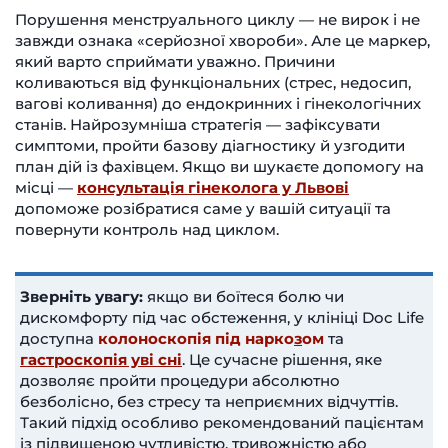
Порушення менструального циклу — не вирок і не
завжди ознака «серйозної хвороби». Але це маркер,
який варто сприймати уважно. Причини
коливаються від функціональних (стрес, недосип,
вагові коливання) до ендокринних і гінекологічних
станів. Найрозумніша стратегія — зафіксувати
симптоми, пройти базову діагностику й узгодити
план дій із фахівцем. Якщо ви шукаєте допомогу на
місці —
консультація гінеколога у Львові
допоможе розібратися саме у вашій ситуації та
повернути контроль над циклом.
Зверніть увагу:
якщо ви боїтеся болю чи
дискомфорту під час обстеження, у клініці Doc Life
доступна
колоноскопія під нарко
з
ом
та
гастроскопія уві сні
. Це сучасне рішення, яке
дозволяє пройти процедури абсолютно
безболісно, без стресу та неприємних відчуттів.
Такий підхід особливо рекомендований пацієнтам
із підвищеною чутливістю, тривожністю або