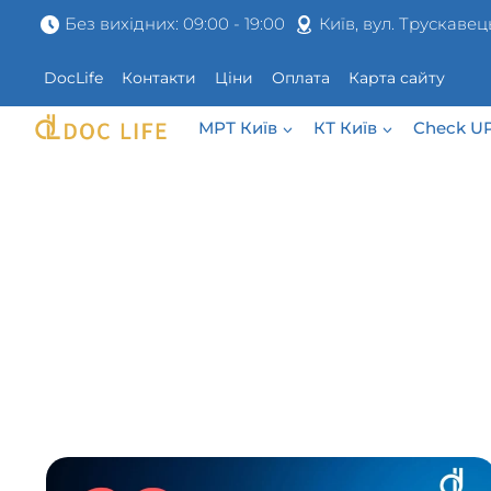
Перейти
Без вихідних: 09:00 - 19:00
Київ, вул. Трускавец
до
вмісту
DocLife
Контакти
Ціни
Оплата
Карта сайту
МРТ Київ
КТ Київ
Check U