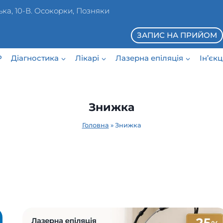
ька, 10-В. Осокорки, Позняки
ЗАПИС НА ПРИЙОМ
P
Діагностика
Лікарі
Лазерна епіляція
Ін’єк
Знижка
Головна
»
Знижка