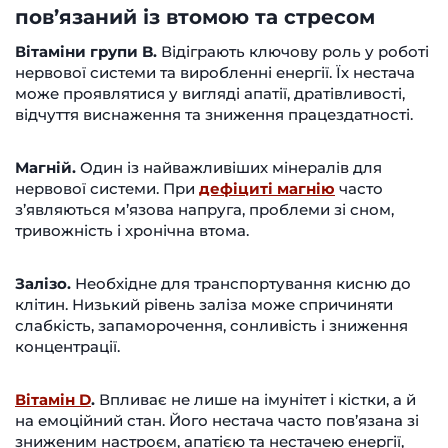
пов’язаний із втомою та стресом
Вітаміни групи B.
Відіграють ключову роль у роботі
нервової системи та виробленні енергії. Їх нестача
може проявлятися у вигляді апатії, дратівливості,
відчуття виснаження та зниження працездатності.
Магній.
Один із найважливіших мінералів для
нервової системи. При
дефіциті магнію
часто
з’являються м’язова напруга, проблеми зі сном,
тривожність і хронічна втома.
Залізо.
Необхідне для транспортування кисню до
клітин. Низький рівень заліза може спричиняти
слабкість, запаморочення, сонливість і зниження
концентрації.
Вітамін D
.
Впливає не лише на імунітет і кістки, а й
на емоційний стан. Його нестача часто пов’язана зі
зниженим настроєм, апатією та нестачею енергії,