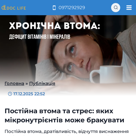
Перейти
0971292929
до
вмісту
Головна
»
Публікація
17.12.2025 22:52
Постійна втома та стрес: яких
мікронутрієнтів може бракувати
Постійна втома, дратівливість, відчуття виснаження