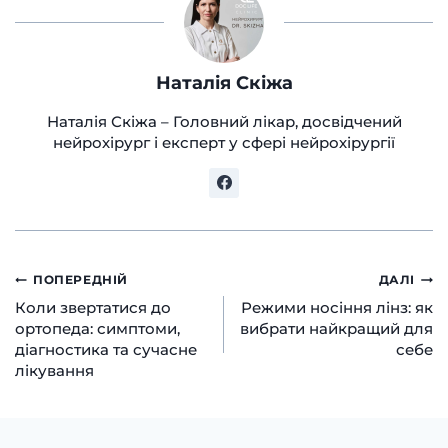
Наталія Скіжа
Наталія Скіжа – Головний лікар, досвідчений
нейрохірург і експерт у сфері нейрохірургії
Навігація
ПОПЕРЕДНІЙ
ДАЛІ
Коли звертатися до
Режими носіння лінз: як
записів
ортопеда: симптоми,
вибрати найкращий для
діагностика та сучасне
себе
лікування