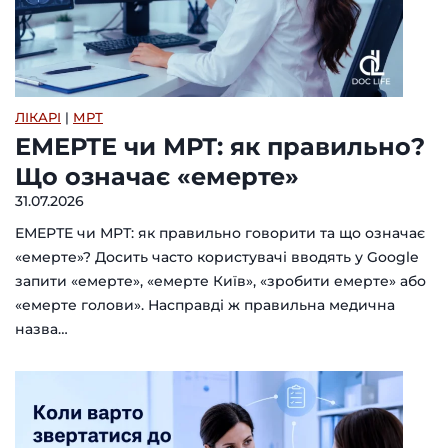
ЛІКАРІ
|
МРТ
ЕМЕРТЕ чи МРТ: як правильно?
Що означає «емерте»
31.07.2026
ЕМЕРТЕ чи МРТ: як правильно говорити та що означає
«емерте»? Досить часто користувачі вводять у Google
запити «емерте», «емерте Київ», «зробити емерте» або
«емерте голови». Насправді ж правильна медична
назва…