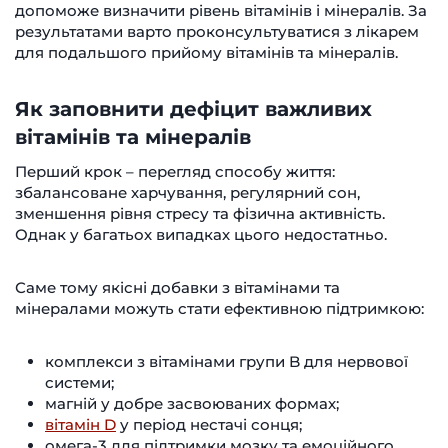
допоможе визначити рівень вітамінів і мінералів. За
результатами варто проконсультуватися з лікарем
для подальшого прийому вітамінів та мінералів.
Як заповнити дефіцит важливих
вітамінів та мінералів
Перший крок – перегляд способу життя:
збалансоване харчування, регулярний сон,
зменшення рівня стресу та фізична активність.
Однак у багатьох випадках цього недостатньо.
Саме тому якісні добавки з вітамінами та
мінералами можуть стати ефективною підтримкою:
комплекси з вітамінами групи B для нервової
системи;
магній у добре засвоюваних формах;
вітамін D
у період нестачі сонця;
омега-3 для підтримки мозку та емоційного